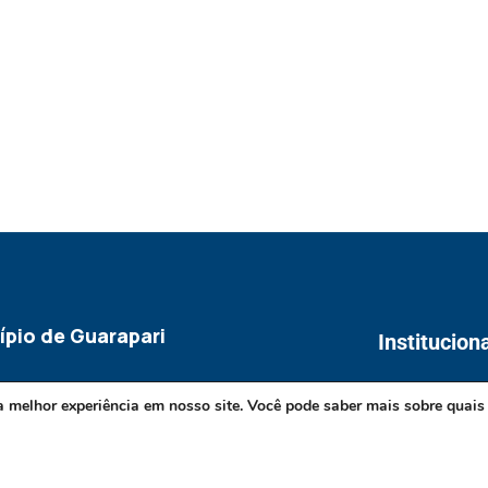
ípio de Guarapari
Institucion
O instituto
a melhor experiência em nosso site. Você pode saber mais sobre quais
Notícias
Transparênci