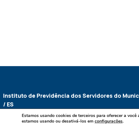
Instituto de Previdência dos Servidores do Munic
/ ES
Estamos usando cookies de terceiros para oferecer a você 
estamos usando ou desativá-los em
configurações
.
CNPJ 02.970.007/0001-61
Endereço: Avenida Mar do Norte, 202, Praia do