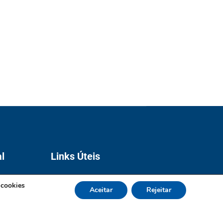
al
Links Úteis
Prefeitura de Guarapari
 cookies
Aceitar
Rejeitar
Câmara de Guarapari
a
Ministério da Previdência