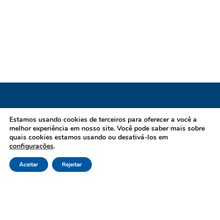
Instituto de Previdência dos Servidores do
Estamos usando cookies de terceiros para oferecer a você a
melhor experiência em nosso site. Você pode saber mais sobre
Município de Guarapari / ES
quais cookies estamos usando ou desativá-los em
configurações
.
CNPJ 02.970.007/0001-61 Endereço: Avenida Mar do Norte,
Aceitar
Rejeitar
202, Praia do Morro, CEP: 29216-580 - Guarapari/ES Canais
de Atendimento Telefone: 27 3361 8200 Opção 03 E-mail:
contato@ipg-guarapari.org.br Horário Funcionamento: de
Segunda à Sexta-Feira, das 8:30h às 17:30