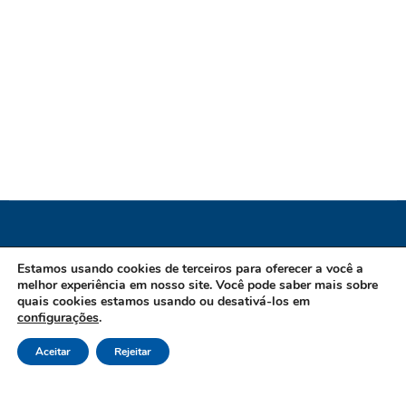
Instituto de Previdência dos Servidores do
Estamos usando cookies de terceiros para oferecer a você a
melhor experiência em nosso site. Você pode saber mais sobre
Município de Guarapari / ES
quais cookies estamos usando ou desativá-los em
configurações
.
CNPJ 02.970.007/0001-61 Endereço: Avenida Mar do Norte,
Aceitar
Rejeitar
202, Praia do Morro, CEP: 29216-580 - Guarapari/ES
Canais de Atendimento Telefone: 27 3361 8200 Opção 03