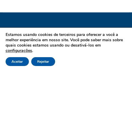
Instituto de Previdência dos Servidores do
Estamos usando cookies de terceiros para oferecer a você a
melhor experiência em nosso site. Você pode saber mais sobre
Município de Guarapari / ES
quais cookies estamos usando ou desativá-los em
configurações
.
CNPJ 02.970.007/0001-61 Endereço: Avenida Mar do Norte,
Aceitar
Rejeitar
202, Praia do Morro, CEP: 29216-580 - Guarapari/ES
Canais de Atendimento Telefone: 27 3361 8200 Opção 03
E-mail: contato@ipg-guarapari.org.br Horário
Funcionamento: de Segunda à Sexta-Feira, das 8:30h às
17:30