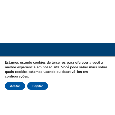
Instituto de Previdência dos Servidores do
Estamos usando cookies de terceiros para oferecer a você a
melhor experiência em nosso site. Você pode saber mais sobre
Município de Guarapari / ES
quais cookies estamos usando ou desativá-los em
configurações
.
CNPJ 02.970.007/0001-61 Endereço: Avenida Mar do Norte,
Aceitar
Rejeitar
202, Praia do Morro, CEP: 29216-580 - Guarapari/ES Canais
de Atendimento Telefone: 27 3361 8200 Opção 03 E-mail:
contato@ipg-guarapari.org.br Horário Funcionamento: de
Segunda à Sexta-Feira, das 8:30h às 17:30