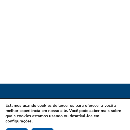
Instituto de Previdência dos Servidores do
Estamos usando cookies de terceiros para oferecer a você a
melhor experiência em nosso site. Você pode saber mais sobre
Município de Guarapari / ES
quais cookies estamos usando ou desativá-los em
configurações
.